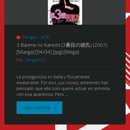
Mangas - #/00
3 Banme no Kareshi (3番目の彼氏) (2007)
[Manga] [04/04] [Jpg] [Mega]
Por
DengekiV2
La protagonista es bella y físicamente
exuberante. Por eso, sus novios anteriores han
pensado que ella solo quiere actuar en armonía
con esa apariencia. Pero …
"3
Seguir Leyendo
Banme