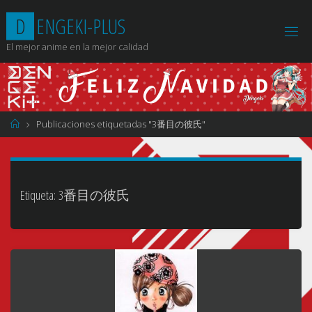
Saltar
D
E
N
G
E
K
I
-
P
L
U
S
al
contenido
El mejor anime en la mejor calidad
Página
Publicaciones etiquetadas "3番目の彼氏"
de
Inicio
Etiqueta:
3番目の彼氏