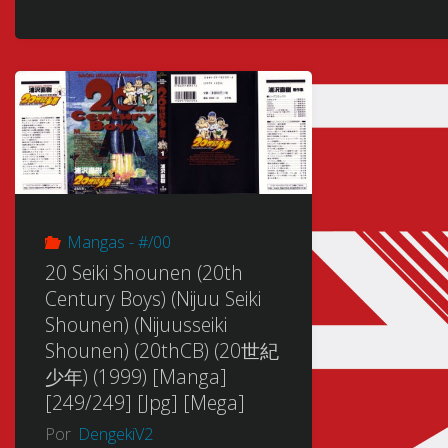
Mangas - #/00
20 Seiki Shounen (20th
Century Boys) (Nijuu Seiki
Shounen) (Nijuusseiki
Shounen) (20thCB) (20世紀
少年) (1999) [Manga]
[249/249] [Jpg] [Mega]
Por
DengekiV2