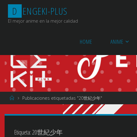
Saltar
D
E
N
G
E
K
I
-
P
L
U
S
al
contenido
El mejor anime en la mejor calidad
HOME
ANIME
Página
Publicaciones etiquetadas "20世紀少年"
de
Inicio
Etiqueta:
20世紀少年