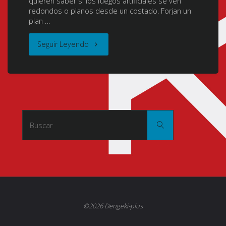
quieren saber si los fuegos artificiales se ven
redondos o planos desde un costado. Forjan un
plan …
"Uchiage
Seguir Leyendo
Hanabi,
Shita
kara
Buscar:
Buscar
Miru
ka?
Yoko
kara
©2026 Dengeki-plus
Miru