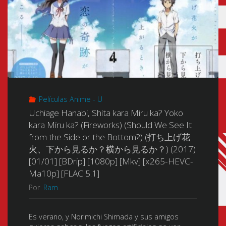
Películas Anime - U
Uchiage Hanabi, Shita kara Miru ka? Yoko
kara Miru ka? (Fireworks) (Should We See It
from the Side or the Bottom?) (打ち上げ花
火、下から見るか？横から見るか？) (2017)
[01/01] [BDrip] [1080p] [Mkv] [x265-HEVC-
Ma10p] [FLAC 5.1]
Por
Ram
Es verano, y Norimichi Shimada y sus amigos