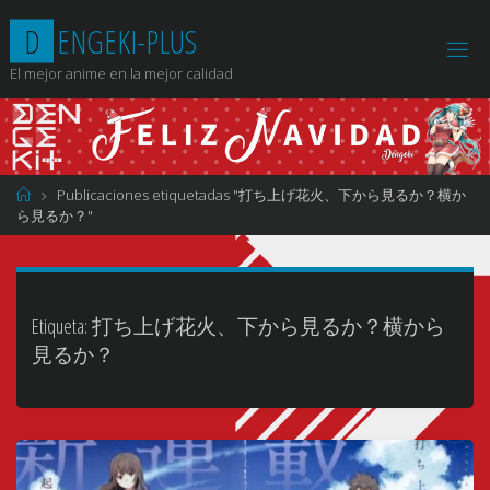
Saltar
D
E
N
G
E
K
I
-
P
L
U
S
al
contenido
El mejor anime en la mejor calidad
Página
Publicaciones etiquetadas "打ち上げ花火、下から見るか？横か
de
ら見るか？"
Inicio
Etiqueta:
打ち上げ花火、下から見るか？横から
見るか？