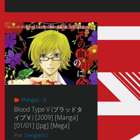
Mangas - B
Blood Type V (ブラッドタ
イプＶ) [2009] [Manga]
[01/01] [Jpg] [Mega]
Por
DengekiV2