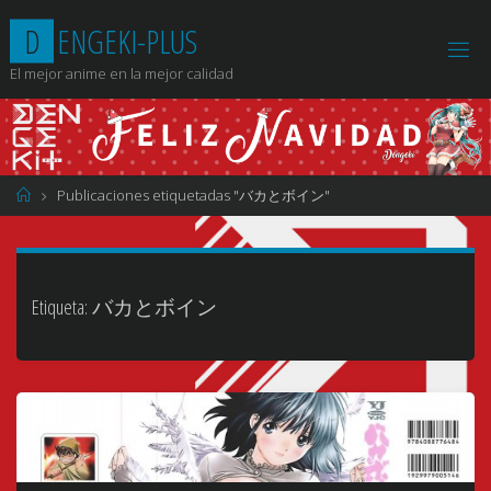
Saltar
D
E
N
G
E
K
I
-
P
L
U
S
al
contenido
El mejor anime en la mejor calidad
Página
Publicaciones etiquetadas "バカとボイン"
de
Inicio
Etiqueta:
バカとボイン