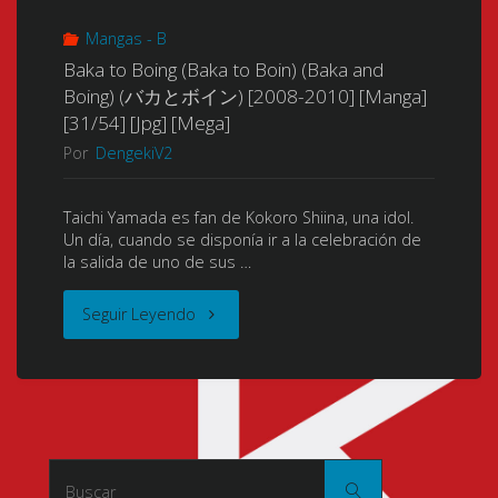
Mangas - B
Baka to Boing (Baka to Boin) (Baka and
Boing) (バカとボイン) [2008-2010] [Manga]
[31/54] [Jpg] [Mega]
Por
DengekiV2
Taichi Yamada es fan de Kokoro Shiina, una idol.
Un día, cuando se disponía ir a la celebración de
la salida de uno de sus …
"Baka
Seguir Leyendo
to
Boing
(Baka
Buscar:
Buscar