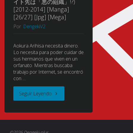
イト先は「悪の組織」!?)
[2012-2014] [Manga]
[26/27] [Jpg] [Mega]
Por
DengekiV2
Aokura Arihisa necesita dinero.
Lo necesita para poder cuidar de
sus hermanos que viven en un
orfanato. Mientras buscaba
trabajo por Internet, se encontró
con …
"Baito
Seguir Leyendo
Saki
wa
©2026 Dengeki-plus