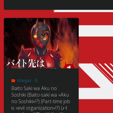
Mangas - B
Baito Saki wa Aku no
Soshiki (Baito-saki wa «Aku
no Soshiki»!?) (Part-time job
is «evil organization»!?) (バ