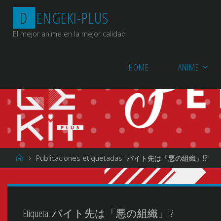
Saltar
D
E
N
G
E
K
I
-
P
L
U
S
al
contenido
El mejor anime en la mejor calidad
HOME
ANIME
Página
Publicaciones etiquetadas "バイト先は「悪の組織」!?"
de
Inicio
Etiqueta:
バイト先は「悪の組織」!?