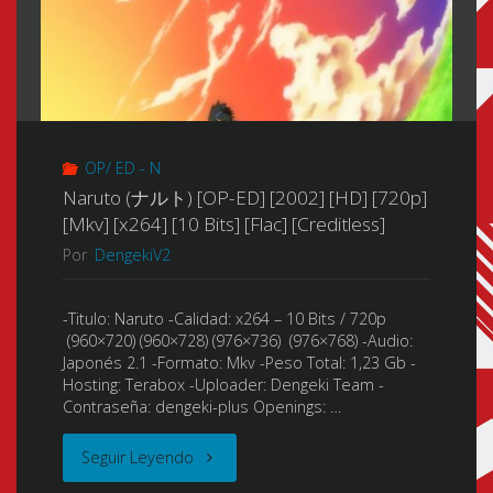
OP/ ED - N
Naruto (ナルト) [OP-ED] [2002] [HD] [720p]
[Mkv] [x264] [10 Bits] [Flac] [Creditless]
Por
DengekiV2
-Titulo: Naruto -Calidad: x264 – 10 Bits / 720p
(960×720) (960×728) (976×736) (976×768) -Audio:
Japonés 2.1 -Formato: Mkv -Peso Total: 1,23 Gb -
Hosting: Terabox -Uploader: Dengeki Team -
Contraseña: dengeki-plus Openings: …
"Naruto
Seguir Leyendo