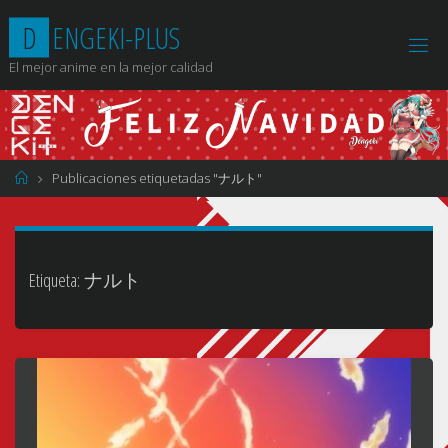
Saltar
D
E
N
G
E
K
I
-
P
L
U
S
al
contenido
El mejor anime en la mejor calidad
Página
Publicaciones etiquetadas "ナルト"
de
Inicio
Etiqueta:
ナルト