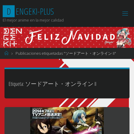
Saltar
D
E
N
G
E
K
I
-
P
L
U
S
al
contenido
El mejor anime en la mejor calidad
Página
Publicaciones etiquetadas "ソードアート・オンライン II"
de
Inicio
Etiqueta:
ソードアート・オンライン II