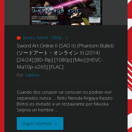
Series Anime 1080p - S
Sword Art Online II (SAO II) (Phantom Bullet)
(ソードアート・オンライン II) (2014)
[24/24] [BD-Rip] [1080p] [Mkv] [HEVC-
Ma10p-x265] [FLAC]
Por
Valdow
Cuando dos corazon se conocen no podran vivir
separados nunca …. Kirito Neruda Kirigaya Kazuto
(Kirito) es invitado a un restaurante por Kikuoka
Seijirou un hombre …
"Sword
Seguir Leyendo