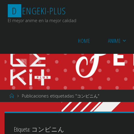
Saltar
D
E
N
G
E
K
I
-
P
L
U
S
al
contenido
El mejor anime en la mejor calidad
HOME
ANIME
Página
Publicaciones etiquetadas "コンビニん"
de
Inicio
Etiqueta:
コンビニん