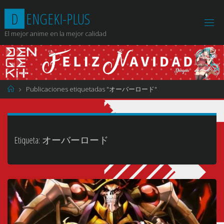
Saltar
D
E
N
G
E
K
I
-
P
L
U
S
al
contenido
El mejor anime en la mejor calidad
Página
Publicaciones etiquetadas "オーバーロード"
de
Inicio
Etiqueta:
オーバーロード