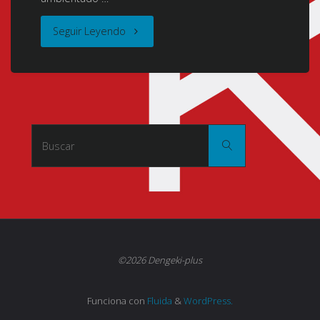
"Overlord
Seguir Leyendo
(オ
ー
バ
Buscar:
Buscar
ー
ロ
ー
ド)
©2026 Dengeki-plus
(2015)
Funciona con
Fluida
&
WordPress.
[13/13