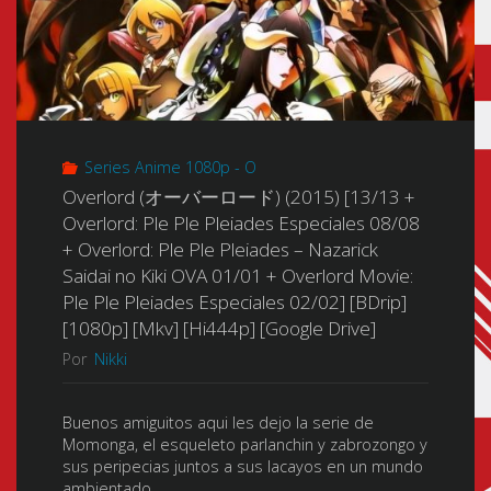
Series Anime 1080p - O
Overlord (オーバーロード) (2015) [13/13 +
Overlord: Ple Ple Pleiades Especiales 08/08
+ Overlord: Ple Ple Pleiades – Nazarick
Saidai no Kiki OVA 01/01 + Overlord Movie:
Ple Ple Pleiades Especiales 02/02] [BDrip]
[1080p] [Mkv] [Hi444p] [Google Drive]
Por
Nikki
Buenos amiguitos aqui les dejo la serie de
Momonga, el esqueleto parlanchin y zabrozongo y
sus peripecias juntos a sus lacayos en un mundo
ambientado …