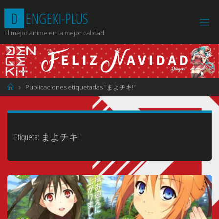
Saltar
D
E
N
G
E
K
I
-
P
L
U
S
al
contenido
El mejor anime en la mejor calidad
Página
Publicaciones etiquetadas "まよチキ!"
de
Inicio
Etiqueta:
まよチキ!