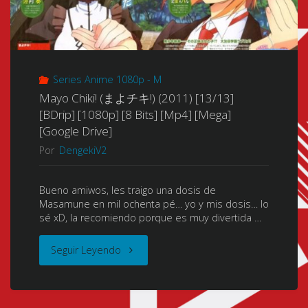
Series Anime 1080p - M
Mayo Chiki! (まよチキ!) (2011) [13/13]
[BDrip] [1080p] [8 Bits] [Mp4] [Mega]
[Google Drive]
Por
DengekiV2
Bueno amiwos, les traigo una dosis de
Masamune en mil ochenta pé… yo y mis dosis… lo
sé xD, la recomiendo porque es muy divertida …
"Mayo
Seguir Leyendo
Chiki!