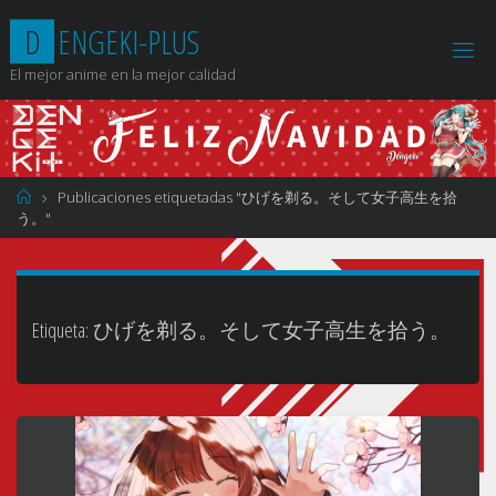
Saltar
D
E
N
G
E
K
I
-
P
L
U
S
al
contenido
El mejor anime en la mejor calidad
Página
Publicaciones etiquetadas "ひげを剃る。そして女子高生を拾
de
う。"
Inicio
Etiqueta:
ひげを剃る。そして女子高生を拾う。