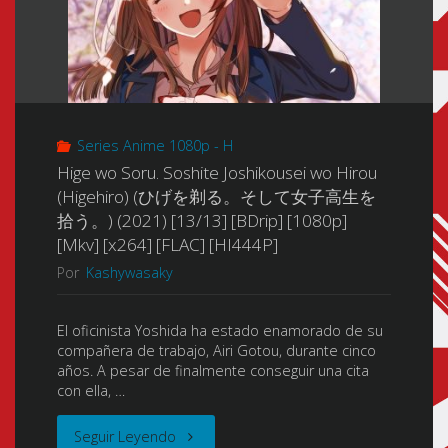
Series Anime 1080p - H
Hige wo Soru. Soshite Joshikousei wo Hirou
(Higehiro) (ひげを剃る。そして女子高生を
拾う。) (2021) [13/13] [BDrip] [1080p]
[Mkv] [x264] [FLAC] [HI444P]
Por
Kashywasaky
El oficinista Yoshida ha estado enamorado de su
compañera de trabajo, Airi Gotou, durante cinco
años. A pesar de finalmente conseguir una cita
con ella, …
"Hige
Seguir Leyendo