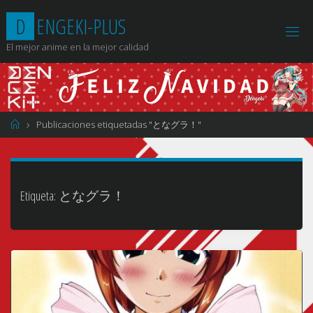
Saltar
D
E
N
G
E
K
I
-
P
L
U
S
al
contenido
El mejor anime en la mejor calidad
Página
Publicaciones etiquetadas "となグラ！"
de
Inicio
Etiqueta:
となグラ！