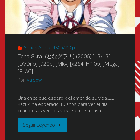
Series Anime 480p/720p - T
Tona Gura!! (となグラ！) (2006) [13/13]
[DVDrip] [720p] [Mkv] [x264-Hi10p] [Mega]
[FLAC]
Por
Valdow
Una chica que espero x el amor de su vida…….
Kazuki ha esperado 10 años para ver el día
cuando sus vecinos volviesen a su casa …
"Tona
Seguir Leyendo
Gura!!