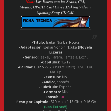
Nota:
Los Extras son los Scans, CM,
Menus, OP-ED, Cast Curry Making Video y
Opening Song CD CM.
-Titulo:
Isekai Nonbiri Nouka
-Adaptación:
Isekai Nonbiri Nouka
(Novela
Ligera)
-Genero:
Isekai, Harem, Fantasia, Ecchi.
-Capitulos:
12/12
-Calidad:
BDRip x265 (1980x1080p) HEVC FLAC
Ma10p
-Censura:
No
-Audio:
Japonés
-Subtitulo:
Español
-Formato:
Mkv
-Fansub:
UF+
-Peso por Capitulo:
870 Mb a 1.18 Gb + 9.16 Gb
(Los Extras!!)