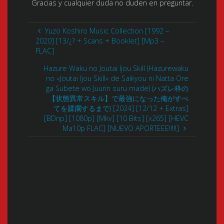
Gracias y cualquier duda no duden en preguntar.
Yuzo Koshiro Music Collection [1992 –
2020] [13/¿? + Scans + Booklet] [Mp3 –
FLAC]
Hazure Waku no Joutai Ijou Skill (Hazurewaku
no «Joutai Ijou Skill» de Saikyou ni Natta Ore
ga Subete wo Juurin suru made) (ハズレ枠の
【状態異常スキル】で最強になった俺がすべ
てを蹂躙するまで) [2024] [12/12 + Extras]
[BDrip] [1080p] [Mkv] [10 Bits] [x265] [HEVC
Ma10p FLAC] [NUEVO APORTEEE!!!!!]