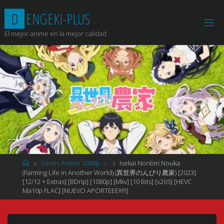
Saltar
D
E
N
G
E
K
I
-
P
L
U
S
al
contenido
El mejor anime en la mejor calidad
Página
Series Anime 1080p - I
Isekai Nonbiri Nouka
de
(Farming Life in Another World) (異世界のんびり農家) [2023]
Inicio
[12/12 + Extras] [BDrip] [1080p] [Mkv] [10 Bits] [x265] [HEVC
Ma10p FLAC] [NUEVO APORTEEE!!!!!]