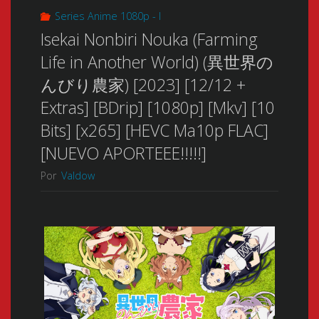
Series Anime 1080p - I
Isekai Nonbiri Nouka (Farming
Life in Another World) (異世界の
んびり農家) [2023] [12/12 +
Extras] [BDrip] [1080p] [Mkv] [10
Bits] [x265] [HEVC Ma10p FLAC]
[NUEVO APORTEEE!!!!!]
Por
Valdow