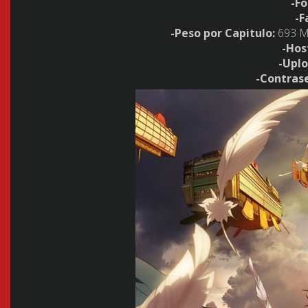
-F
-F
-Peso por Capitulo:
693 Mb
-Hos
-Uplo
-Contras