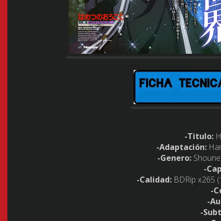
-Titulo:
H
-Adaptación:
Ham
-Genero:
Shounen
-Cap
-Calidad:
BDRip x265 
-C
-Au
-Subt