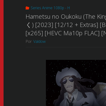
Series Anime 1080p - H
Hametsu no Oukoku (The 
く) [2023] [12/12 + Extras] [B
[x265] [HEVC Ma10p FLAC] [
Por
Valdow