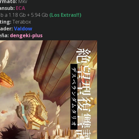
ormato:
Mkv
ansub:
ECA
 a 1.18 Gb + 5.94 Gb
(Los Extras!!)
ting:
Terabox
ader:
Valdow
eña:
dengeki-plus