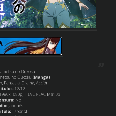
ametsu no Oukoku
etsu no Oukoku
(Manga)
, Fantasia, Drama, Acción.
itulos:
12/12
(1980x1080p) HEVC FLAC Ma10p
ensura:
No
dio:
Japonés
itulo:
Español