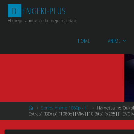
Saltar
D
E
N
G
E
K
I
-
P
L
U
S
al
contenido
El mejor anime en la mejor calidad
HOME
ANIME
Página
Series Anime 1080p - H
Hametsu no Oukok
de
Extras] [BDrip] [1080p] [Mkv] [10 Bits] [x265] [HEVC
Inicio