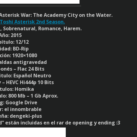
 Asterisk War: The Academy City on the Water.
Toshi Asterisk 2nd Season.
a, Sobrenatural, Romance, Harem.
Año: 2015
ítulo: 12/12
idad: BD-Rip
ción: 1920×1080
faldas antigravedad
ponés – Flac 24 Bits
itulo: Español Neutro
 – HEVC Hi444p 10 Bits
itulos: Homika
lo: 800 Mb – 1 Gb Aprox.
g: Google Drive
r: el innombrable
eña: dengeki-plus
” están incluidas en el rar de opening y ending :3