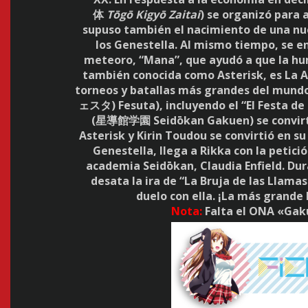
体
Tōgō Kigyō Zaitai
) se organizó para 
supuso también el nacimiento de una nu
los Genestella. Al mismo tiempo, se en
meteoro, “Mana”, que ayudó a que la hu
también conocida como Asterisk, es La A
torneos y batallas más grandes del mund
ェスタ) Fesuta), incluyendo el “El Festa de 
(星導館学園 Seidōkan Gakuen) se convirti
Asterisk y Kirin Toudou se convirtió en s
Genestella, llega a Rikka con la petició
academia Seidōkan, Claudia Enfield. Dur
desata la ira de “La Bruja de las Llama
duelo con ella. ¡La más grande
Nota:
Falta el ONA «Gak