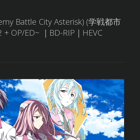
demy Battle City Asterisk) (学戦都市
 + OP/ED~ ｜BD-RIP｜HEVC