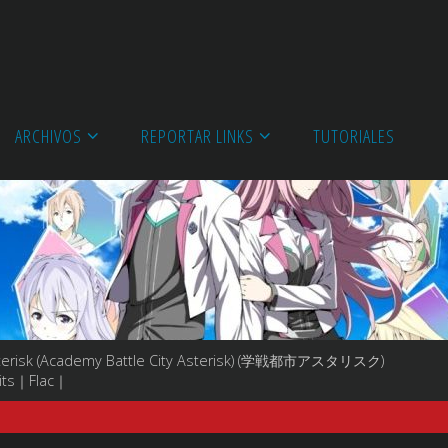
ARCHIVOS
REPORTAR LINKS
TUTORIALES
sterisk (Academy Battle City Asterisk) (学戦都市アスタリスク)
Bits｜Flac｜