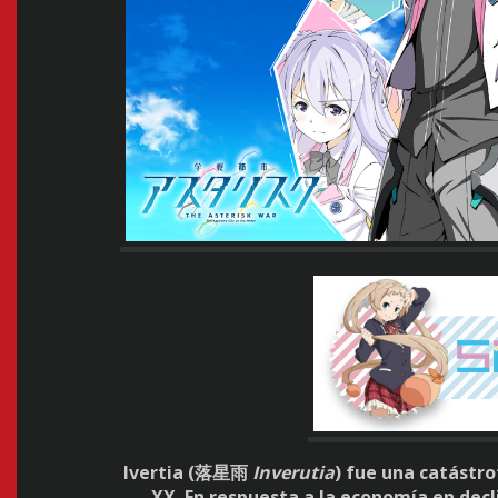
Ivertia (
落星雨
Inverutia
) fue una catástro
XX. En respuesta a la economía en decl