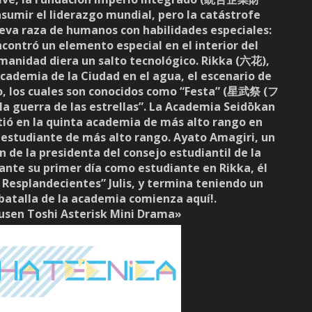
asumir el liderazgo mundial, pero la catástrofe
eva raza de humanos con habilidades especiales:
contró un elemento especial en el interior del
manidad diera un salto tecnológico. Rikka (六花),
cademia de la Ciudad en el agua, el escenario de
o, los cuales son conocidos como “Festa” (星武祭 (フ
la guerra de las estrellas”. La Academia Seidōkan
ó en la quinta academia de más alto rango en
u estudiante de más alto rango. Ayato Amagiri, un
n de la presidenta del consejo estudiantil de la
ante su primer día como estudiante en Rikka, él
s Resplandecientes” Julis, y termina teniendo un
 batalla de la academia comienza aquí!.
usen Toshi Asterisk Mini Drama»