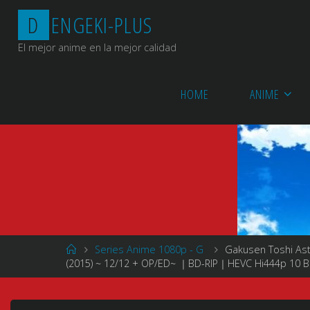
Saltar
D
E
N
G
E
K
I
-
P
L
U
S
al
contenido
El mejor anime en la mejor calidad
HOME
ANIME
Página
Series Anime 1080p - G
Gakusen Toshi A
de
(2015) ~ 12/12 + OP/ED~ ｜BD-RIP｜HEVC Hi444p 10 
Inicio