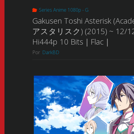
Series Anime 1080p - G
Gakusen Toshi Asterisk (Aca
アスタリスク) (2015) ~ 12/12
Hi444p 10 Bits｜Flac｜
Por
DarkBD