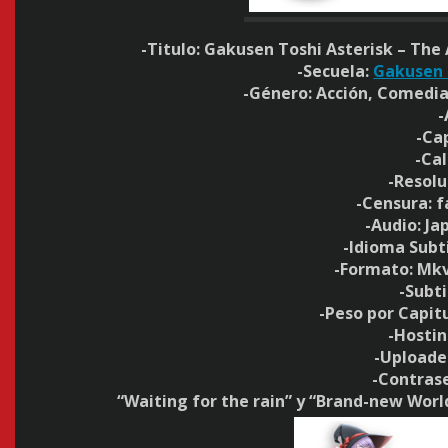
-Titulo: Gakusen Toshi Asterisk – The
-Secuela:
Gakusen 
-Género: Acción, Comedi
-
-Cap
-Cal
-Resolu
-Censura: 
-Audio: Ja
-Idioma Subt
-Formato: Mkv
-Subt
-Peso por Capitu
-Hostin
-Uploade
-Contras
“Waiting for the rain” y “Brand-new World