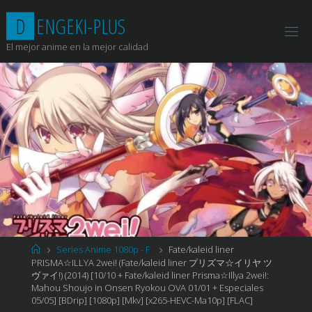
Saltar
D
E
N
G
E
K
I
-
P
L
U
S
al
contenido
El mejor anime en la mejor calidad
Página
Series Anime 1080p - F
Fate/kaleid liner
de
PRISMA☆ILLYA 2wei! (Fate/kaleid liner プリズマ☆イリヤ ツ
Inicio
ヴァイ!) (2014) [10/10 + Fate/kaleid liner Prisma☆Illya 2wei!:
Mahou Shoujo in Onsen Ryokou OVA 01/01 + Especiales
05/05] [BDrip] [1080p] [Mkv] [x265-HEVC-Ma10p] [FLAC]