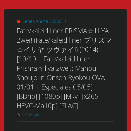
Series Anime 1080p - F
Fate/kaleid liner PRISMA☆ILLYA
2wei! (Fate/kaleid liner プリズマ
☆イリヤ ツヴァイ!) (2014)
[10/10 + Fate/kaleid liner
Prisma☆Illya 2wei!: Mahou
Shoujo in Onsen Ryokou OVA
01/01 + Especiales 05/05]
[BDrip] [1080p] [Mkv] [x265-
HEVC-Ma10p] [FLAC]
Por
Valdow