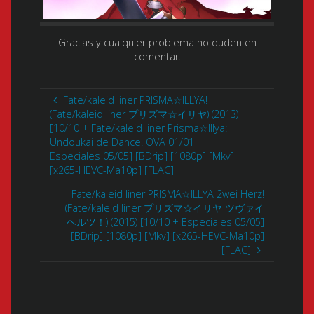
Gracias y cualquier problema no duden en
comentar.
Fate/kaleid liner PRISMA☆ILLYA!
(Fate/kaleid liner プリズマ☆イリヤ) (2013)
[10/10 + Fate/kaleid liner Prisma☆Illya:
Undoukai de Dance! OVA 01/01 +
Especiales 05/05] [BDrip] [1080p] [Mkv]
[x265-HEVC-Ma10p] [FLAC]
Fate/kaleid liner PRISMA☆ILLYA 2wei Herz!
(Fate/kaleid liner プリズマ☆イリヤ ツヴァイ
ヘルツ！) (2015) [10/10 + Especiales 05/05]
[BDrip] [1080p] [Mkv] [x265-HEVC-Ma10p]
[FLAC]