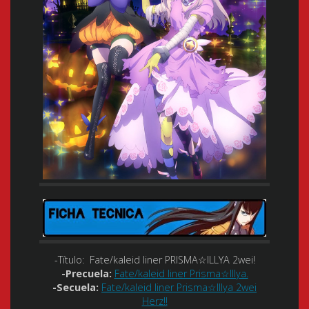
-Título:
Fate/kaleid liner PRISMA☆ILLYA 2wei!
-Precuela:
Fate/kaleid liner Prisma☆Illya.
-Secuela:
Fate/kaleid liner Prisma☆Illya 2wei
Herz!!