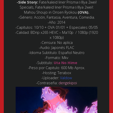
-Side Story:
Fate/kaleid liner Prisma☆Illya 2wei!
Specials, Fate/kaleid liner Prisma☆Illya 2wei!:
Mahou Shoujo in Onsen Ryokou
(OVA).
-Género:
Acción, Fantasia, Aventura, Comedia.
-Año:
2014
-Capítulos:
10/10 + OVA 01/01 + Especiales 05/05
-Calidad:
BDrip x265 HEVC – Ma10p / 1080p (1920
x 1080p)
-Censura:
No aplica
-Audio:
Japonés FLAC
-Idioma Subtitulo:
Español Neutro
-Formato:
Mkv
-Subtitulo:
Uta No Hime
-Peso por Capitulo:
600 Mb Aprox.
-Hosting:
Terabox
-Uploader:
Valdow
-Contraseña:
dengekipoi